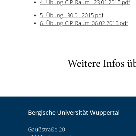
4._Übung_CIP-Raum__23.01.2015.pdf
5._Übung__30.01.2015.pdf
6._Übung_CIP-Raum_06.02.2015.pdf
Weitere Infos ü
Bergische Universität Wuppertal
Gaußstraße 20