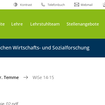
Kontrast
Telefonbuch
Webmail
ite
Lehre
Lehrstuhlteam
Stellenangebote
chen Wirtschafts- und Sozialforschung
Dr. Temme
WiSe 14-15
ie_02.pdf